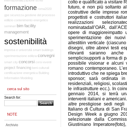
internazionalizzazione
scritti
colto e qualificato a visitare
formazione
futuro, e non più soltanto a
roma2020
costruttive delle imprese ro
gpe
sicurezza
gestione del processo
progettisti e costruttori ita
edilizio
contenimento energetico
realizzazioni selezi
bim
facility
seminari
nominatadall’OAR, dall’AC
management
opere di maggioreimpatto u
sperimentazione dei nuovi 
sostenibilità
allestitiin verticale (ciascu
disegni, oltre abrevi testi es
impresa e università
smart buildings
rilevanti saranno anche r
convegni
sperimentazione edilizia
semplicisupporti a forma di p
concorsi
smart city
corsi
eventi
possibile visionar e alcuni 
project financing
romano contemporaneo. L’es
beni culturali
introduttivo che ne spiega br
certificazione energetica
Building
sponsor; sarà ordinata in 
Information Modeling
residenziali, religiosi, scolast
le infrastrutture ecc.). In co
cerca sul sito
gennaio 2014, si terrà un
Search for:
interventi italiani e american
altre prestigiose sedi negli 
Italiano di Cultura di San F
Design Week a giugno 2014
NOTE
selezionate dalla Commiss
Giustiniano Imperatore(foto
Archivio