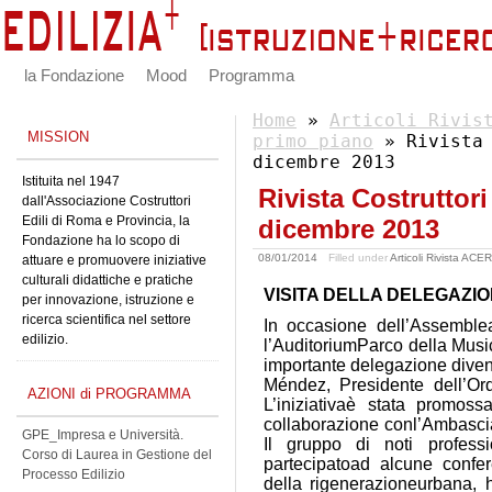
la Fondazione
Mood
Programma
Home
»
Articoli Rivis
MISSION
primo piano
» Rivista 
dicembre 2013
Istituita nel 1947
Rivista Costrutto
dall'Associazione Costruttori
Edili di Roma e Provincia, la
dicembre 2013
Fondazione ha lo scopo di
08/01/2014
Filled under
Articoli Rivista ACE
attuare e promuovere iniziative
culturali didattiche e pratiche
VISITA DELLA DELEGAZIO
per innovazione, istruzione e
ricerca scientifica nel settore
In occasione dell’Assemblea
edilizio.
l’AuditoriumParco della Musi
importante delegazione divent
Méndez, Presidente dell’Ordi
AZIONI di PROGRAMMA
L’iniziativaè stata promoss
collaborazione conl’Ambascia
GPE_Impresa e Università.
Il gruppo di noti professi
Corso di Laurea in Gestione del
partecipatoad alcune confer
Processo Edilizio
della rigenerazioneurbana, h