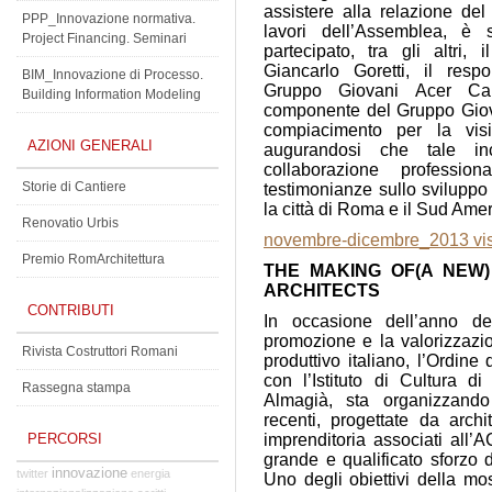
assistere alla relazione del
PPP_Innovazione normativa.
lavori dell’Assemblea, è 
Project Financing. Seminari
partecipato, tra gli altri
Giancarlo Goretti, il respo
BIM_Innovazione di Processo.
Gruppo Giovani Acer Car
Building Information Modeling
componente del Gruppo Giova
compiacimento per la visit
AZIONI GENERALI
augurandosi che tale in
collaborazione profess
Storie di Cantiere
testimonianze sullo sviluppo
la città di Roma e il Sud Amer
Renovatio Urbis
novembre-dicembre_2013 vis
Premio RomArchitettura
THE MAKING OF(A NEW
ARCHITECTS
CONTRIBUTI
In occasione dell’anno de
promozione e la valorizzazio
Rivista Costruttori Romani
produttivo italiano, l’Ordine
con l’Istituto di Cultura 
Rassegna stampa
Almagià, sta organizzando
recenti, progettate da arch
PERCORSI
imprenditoria associati all’
grande e qualificato sforzo 
innovazione
twitter
energia
Uno degli obiettivi della mo