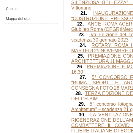
SILENZIOSA BELLEZZA” – g
Vittoriano
Contatti
21.
INAUGURAZION
“COSTRUZIONE” PRESSO
Mappa del sito
22.
ANCE ROMA ACER – P
Giubileo Roma (OPGR)|Mercol
23.
IVa Edizione del co
scadenza 30 gennaio 2023
24.
ROTARY ROMA | 
MARTEDÌ 25 NOVEMBRE OR
25.
PREMIAZIONE CO
ARCHITETTURA 11 MAGGIO
26.
PREMIAZIONE E M
16.30
27.
5° CONCORSO F
“ROMA SPORT E ARC
CONSEGNA FOTO 28 MARZ
28.
TERZA EDIZIONE D
DELL’H-BIM
29.
5° concorso fotogr
Architettura” – scadenza 21 
30.
LA VENTILAZION
RIGENERAZIONE DELL’AM
COMBATTERE IL COVID
FILIERE ITALIANE DI EC