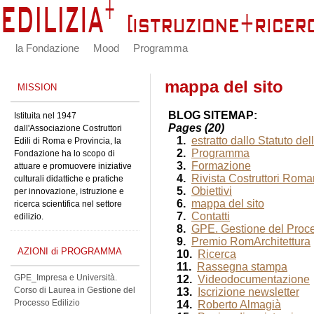
la Fondazione
Mood
Programma
mappa del sito
MISSION
BLOG SITEMAP:
Istituita nel 1947
Pages (20)
dall'Associazione Costruttori
1.
estratto dallo Statuto d
Edili di Roma e Provincia, la
2.
Programma
Fondazione ha lo scopo di
3.
Formazione
attuare e promuovere iniziative
4.
Rivista Costruttori Roma
culturali didattiche e pratiche
5.
Obiettivi
per innovazione, istruzione e
6.
mappa del sito
ricerca scientifica nel settore
7.
Contatti
edilizio.
8.
GPE. Gestione del Proce
9.
Premio RomArchitettura
AZIONI di PROGRAMMA
10.
Ricerca
11.
Rassegna stampa
GPE_Impresa e Università.
12.
Videodocumentazione
Corso di Laurea in Gestione del
13.
Iscrizione newsletter
Processo Edilizio
14.
Roberto Almagià