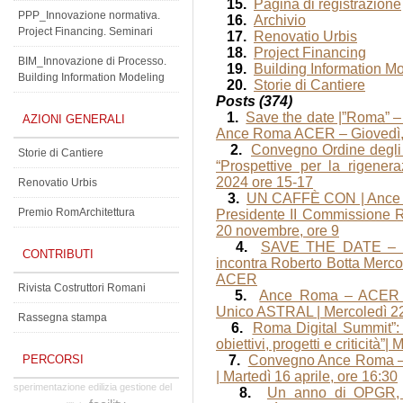
15.
Pagina di registrazione
PPP_Innovazione normativa.
16.
Archivio
Project Financing. Seminari
17.
Renovatio Urbis
18.
Project Financing
BIM_Innovazione di Processo.
19.
Building Information M
Building Information Modeling
20.
Storie di Cantiere
Posts (374)
1.
Save the date |”Roma” –
AZIONI GENERALI
Ance Roma ACER – Giovedì,
2.
Convegno Ordine degl
Storie di Cantiere
“Prospettive per la rigene
2024 ore 15-17
Renovatio Urbis
3.
UN CAFFÈ CON | Ance R
Premio RomArchitettura
Presidente II Commissione R
20 novembre, ore 9
4.
SAVE THE DATE – 
CONTRIBUTI
incontra Roberto Botta Merco
ACER
Rivista Costruttori Romani
5.
Ance Roma – ACER in
Unico ASTRAL | Mercoledì 2
Rassegna stampa
6.
Roma Digital Summit”: f
obiettivi, progetti e criticità”|
PERCORSI
7.
Convegno Ance Roma – A
| Martedì 16 aprile, ore 16:30
sperimentazione edilizia
gestione del
8.
Un anno di OPGR, 