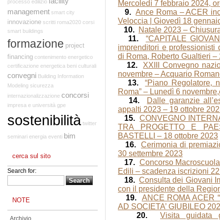
facility
processo edilizio
Mercoledì 7 febbraio 2024, o
management
9.
Ance Roma – ACER incon
smart city
Veloccia | Giovedì 18 gennaio
innovazione
scritti
roma2020
corsi
10.
Natale 2023 – Chiusur
smart buildings
11.
“CAPITALE GIOVANI” 
formazione
project
imprenditori e professionist
di Roma, Roberto Gualtieri –
financing
contenimento energetico
12.
XXIII Convegno nazio
certificazione energetica
beni culturali
novembre – Acquario Romano
convegni
Building Information
13.
“Piano Regolatore, 
Modeling
sicurezza
Roma” – Lunedì 6 novembre,
concorsi
internazionalizzazione
14.
Dalle garanzie all’
impresa e università
gpe
appalti 2023 – 19 ottobre 
sostenibilità
15.
CONVEGNO INTERNA
twitter
TRA PROGETTO E PAES
BASTELLI – 18 ottobre 2023
bim
seminari
energia
eventi
16.
Cerimonia di premia
30 settembre 2023
cerca sul sito
17.
Concorso Macroscuola,
Edili – scadenza iscrizioni 
Search for:
18.
Consulta dei Giovani Im
con il presidente della Regio
19.
ANCE ROMA ACER 
NOTE
AD SOCIETA’ GIUBILEO 202
20.
Visita guidata 
Archivio