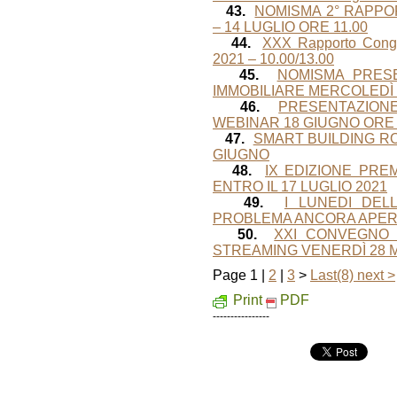
43.
NOMISMA 2° RAPPO
– 14 LUGLIO ORE 11.00
44.
XXX Rapporto Cong
2021 – 10.00/13.00
45.
NOMISMA PRESE
IMMOBILIARE MERCOLEDÌ 
46.
PRESENTAZIONE
WEBINAR 18 GIUGNO ORE 
47.
SMART BUILDING R
GIUGNO
48.
IX EDIZIONE PRE
ENTRO IL 17 LUGLIO 2021
49.
I LUNEDI DEL
PROBLEMA ANCORA APERTO
50.
XXI CONVEGNO D
STREAMING VENERDÌ 28 M
Page 1 |
2
|
3
>
Last(8)
next >
Print
PDF
----------------