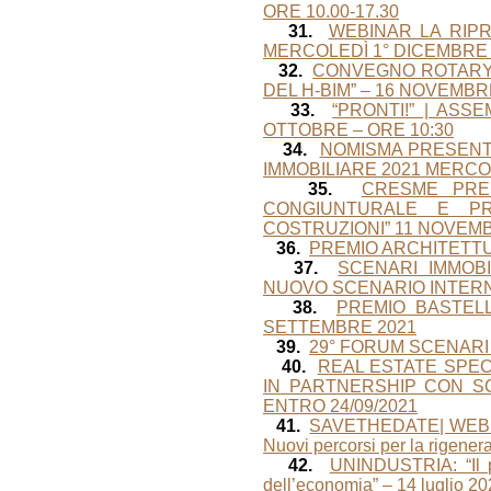
ORE 10.00-17.30
31.
WEBINAR LA RIP
MERCOLEDÌ 1° DICEMBRE 
32.
CONVEGNO ROTARY 
DEL H-BIM” – 16 NOVEMBR
33.
“PRONTI!” | ASS
OTTOBRE – ORE 10:30
34.
NOMISMA PRESENT
IMMOBILIARE 2021 MERCO
35.
CRESME PRE
CONGIUNTURALE E PR
COSTRUZIONI” 11 NOVEMB
36.
PREMIO ARCHITETTU
37.
SCENARI IMMOBI
NUOVO SCENARIO INTERN
38.
PREMIO BASTEL
SETTEMBRE 2021
39.
29° FORUM SCENARI 
40.
REAL ESTATE SPEC
IN PARTNERSHIP CON SC
ENTRO 24/09/2021
41.
SAVETHEDATE| WEBINA
Nuovi percorsi per la rigenera
42.
UNINDUSTRIA: “Il p
dell’economia” – 14 luglio 20