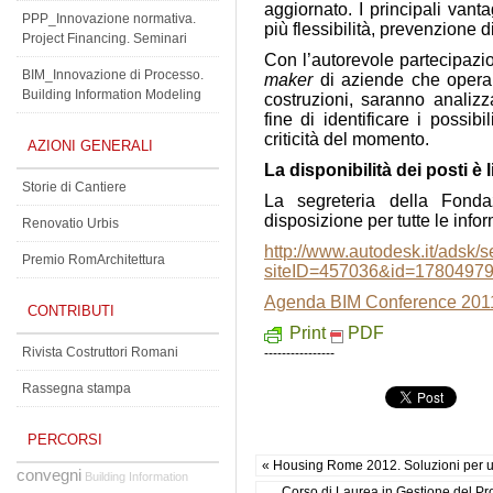
aggiornato. I principali vant
PPP_Innovazione normativa.
più flessibilità, prevenzione d
Project Financing. Seminari
Con l’autorevole partecipaz
BIM_Innovazione di Processo.
maker
di aziende che operan
Building Information Modeling
costruzioni, saranno analizz
fine di identificare i possib
criticità del momento.
AZIONI GENERALI
La disponibilità dei posti è l
Storie di Cantiere
La segreteria della Fond
disposizione per tutte le info
Renovatio Urbis
http://www.autodesk.it/adsk/s
Premio RomArchitettura
siteID=457036&id=1780497
Agenda BIM Conference 201
CONTRIBUTI
Print
PDF
Rivista Costruttori Romani
----------------
Rassegna stampa
PERCORSI
« Housing Rome 2012. Soluzioni per un 
convegni
Building Information
Corso di Laurea in Gestione del Pro