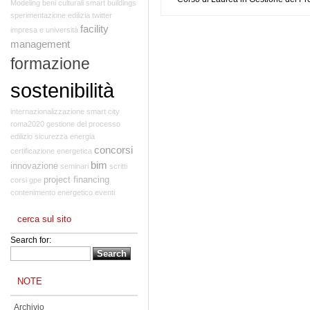
Modeling
beni culturali
smart buildings
sperimentazione edilizia
twitter
facility
impresa e università
management
formazione
sostenibilità
internazionalizzazione
smart city
roma2020
gestione del processo
edilizio
sicurezza
energia
concorsi
certificazione energetica
bim
innovazione
seminari
scritti
project financing
corsi
gpe
contenimento energetico
eventi
cerca sul sito
Search for:
NOTE
Archivio