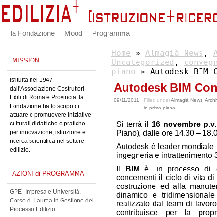
la Fondazione
Mood
Programma
Home
»
Almagià News
,
MISSION
Uncategorized
,
conveg
piano
» Autodesk BIM C
Istituita nel 1947
Autodesk BIM Con
dall'Associazione Costruttori
Edili di Roma e Provincia, la
09/11/2011
Filled under
Almagià News
,
Archi
Fondazione ha lo scopo di
in primo piano
attuare e promuovere iniziative
culturali didattiche e pratiche
Si terrà il
16 novembre p.v.
per innovazione, istruzione e
Piano), dalle ore 14.30 – 18.00
ricerca scientifica nel settore
Autodesk è leader mondiale ne
edilizio.
ingegneria e intrattenimento 
Il
BIM
è un processo di c
AZIONI di PROGRAMMA
concernenti il ciclo di vita di
costruzione ed alla manute
GPE_Impresa e Università.
dinamico e tridimensionale
Corso di Laurea in Gestione del
realizzato dal team di lavoro 
Processo Edilizio
contribuisce per la prop