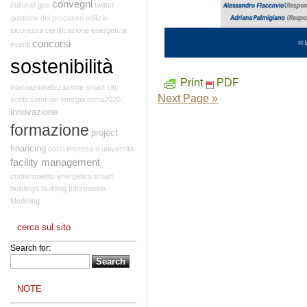
convegni
culturali
gpe
twitter
gestione del processo edilizio
sicurezza
certificazione energetica
concorsi
eventi
sostenibilità
Print
PDF
internazionalizzazione
smart city
Next Page »
scritti
seminari
energia
roma2020
innovazione
formazione
project
financing
corsi
impresa e università
facility management
contenimento energetico
smart
buildings
Building Information
Modeling
cerca sul sito
Search for:
NOTE