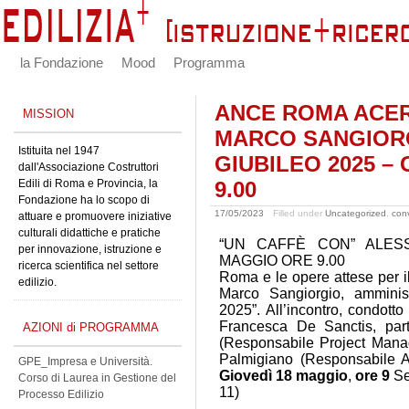
la Fondazione
Mood
Programma
ANCE ROMA ACER
MISSION
MARCO SANGIORG
Istituita nel 1947
GIUBILEO 2025 –
dall'Associazione Costruttori
Edili di Roma e Provincia, la
9.00
Fondazione ha lo scopo di
17/05/2023
Filled under
Uncategorized
,
conv
attuare e promuovere iniziative
culturali didattiche e pratiche
“UN CAFFÈ CON” ALES
per innovazione, istruzione e
MAGGIO ORE 9.00
ricerca scientifica nel settore
Roma e le opere attese per i
edilizio.
Marco Sangiorgio, amminist
2025”. All’incontro, condott
Francesca De Sanctis, par
AZIONI di PROGRAMMA
(Responsabile Project Mana
Palmigiano (Responsabile Ac
GPE_Impresa e Università.
Giovedì 18 maggio
,
ore 9
Se
Corso di Laurea in Gestione del
11)
Processo Edilizio