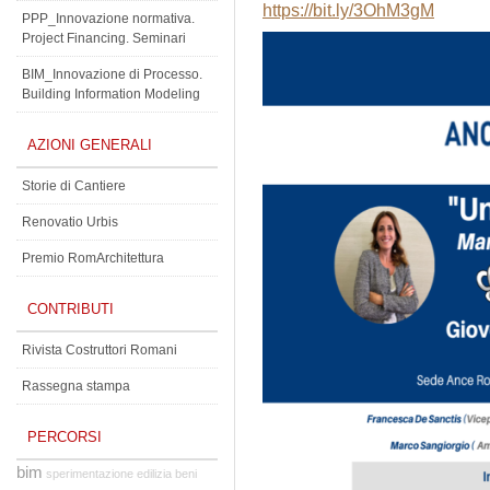
https://bit.ly/3OhM3gM
PPP_Innovazione normativa.
Project Financing. Seminari
BIM_Innovazione di Processo.
Building Information Modeling
AZIONI GENERALI
Storie di Cantiere
Renovatio Urbis
Premio RomArchitettura
CONTRIBUTI
Rivista Costruttori Romani
Rassegna stampa
PERCORSI
bim
sperimentazione edilizia
beni