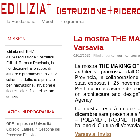
la Fondazione
Mood
Programma
La mostra THE M
MISSION
Varsavia
Istituita nel 1947
02/12/2015
Filled under
convegni concorsi e
dall'Associazione Costruttori
Edili di Roma e Provincia, la
La mostra
THE MAKING OF
Fondazione ha lo scopo di
architects, promossa dall’
attuare e promuovere iniziative
Provincia, in collaborazio
culturali didattiche e pratiche
stata esposta il 25 novemb
per innovazione, istruzione e
Pechino, in occasione del c
ricerca scientifica nel settore
on architecture and design”
edilizio.
Agency.
La mostra resterà in quel
AZIONI di PROGRAMMA
dicembre
sarà presentata a
– POLAND : ROUND TRIP”, o
GPE_Impresa e Università.
Italiano di Cultura di Varsavia
Corso di Laurea in Gestione del
Varsavia_invito
Processo Edilizio