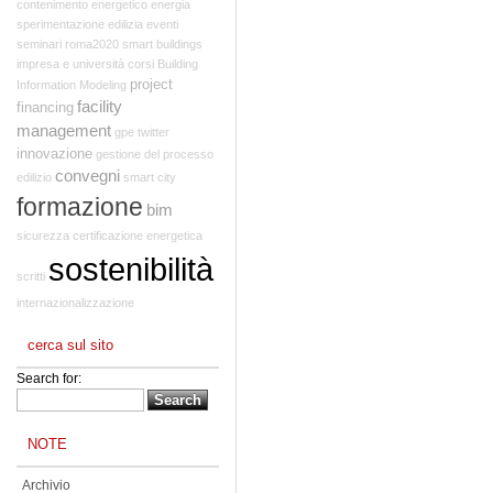
contenimento energetico
energia
sperimentazione edilizia
eventi
seminari
roma2020
smart buildings
impresa e università
corsi
Building
project
Information Modeling
facility
financing
management
gpe
twitter
innovazione
gestione del processo
convegni
edilizio
smart city
formazione
bim
sicurezza
certificazione energetica
sostenibilità
scritti
internazionalizzazione
cerca sul sito
Search for:
NOTE
Archivio