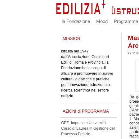
la Fondazione
Mood
Programma
Mas
MISSION
Arc
Istituita nel 1947
22/11/
dall'Associazione Costruttori
Edili di Roma e Provincia, la
Fondazione ha lo scopo di
attuare e promuovere iniziative
culturali didattiche e pratiche
per innovazione, istruzione e
ricerca scientifica nel settore
edilizio.
Da ge
promo
giunt
L’Anc
AZIONI di PROGRAMMA
patroc
Il Ma
GPE_Impresa e Università.
conos
azien
Corso di Laurea in Gestione del
La d
Processo Edilizio
racco