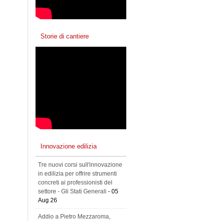
Storie di cantiere
Innovazione edilizia
Tre nuovi corsi sull'innovazione
in edilizia per offrire strumenti
concreti ai professionisti del
settore - Gli Stati Generali
- 05
Aug 26
Addio a Pietro Mezzaroma,