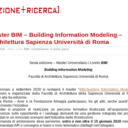
ter BIM – Building Information Modeling –
hitettura Sapienza Università di Roma
2019
Filled under
BIM
,
corsi/seminari
,
in primo piano
Sesta edizione – Master Universitario I Livello
BIM
Building Information Modeling
Facoltà di Architettura Sapienza Università di Roma
nnaio a settembre 2020 si svolgerà il master “
BIM-Building Information Mod
sso e organizzato dalla Facoltà di Architettura della Sapienza Università di
o alla 6a edizione.
e Roma – Acer e la Fondazione Almagià partecipano, tra gli altri, anche quest
inando l’iniziativa.
ster si propone di realizzare un percorso formativo finalizzato all’acquisizi
cenze sulle opportunità e i vantaggi derivanti da una gestione integrata dei pr
dali in un rinnovato scenario dell’Industria delle #costruzioni.
omanda di ammissione deve pervenire,
entro e non oltre il 15 gennaio 2020
med
mandata A/R o consegna a mano o invio telematico (dettagli nell’allegato).