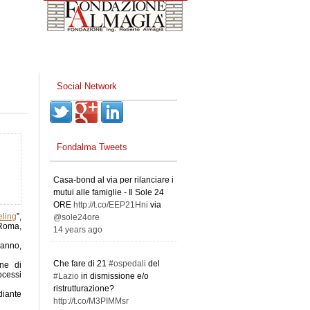
Social Network
Fondalma Tweets
Casa-bond al via per rilanciare i
mutui alle famiglie - Il Sole 24
ORE
http://t.co/EEP21Hni
via
eling
”,
@sole24ore
 Roma,
14 years ago
’anno,
Che fare di 21
#ospedali
del
one di
ocessi
#Lazio
in dismissione e/o
ristrutturazione?
iante
http://t.co/M3PIMMsr