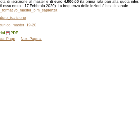
ota di iscrizione al master è
di euro 4.000,00
(la prima rata pari alla quota inter
i essa entro il 17 Febbraio 2020). La frequenza delle lezioni è bisettimanale.
_formativo_master_bim_sapienza
dure_iscrizione
ounico_master_19-20
rint
PDF
ious Page
—
Next Page »