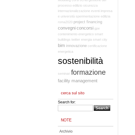
processo edilizio
sicurezza
internazionalizzazione
eventi
impresa
e università
sperimentazione edilizia
project financing
roma2020
convegni
concorsi
gpe
contenimento energetico
smart
buildings
twitter
energia
smart city
bim
innovazione
certificazione
energetica
sostenibilità
formazione
seminari
facility management
cerca sul sito
Search for:
NOTE
Archivio