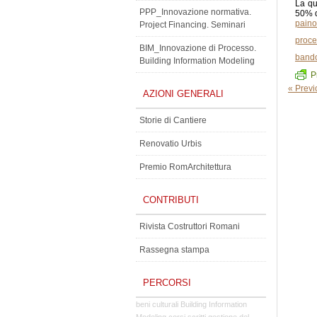
La qu
PPP_Innovazione normativa.
50% d
paino
Project Financing. Seminari
proce
BIM_Innovazione di Processo.
band
Building Information Modeling
P
« Prev
AZIONI GENERALI
Storie di Cantiere
Renovatio Urbis
Premio RomArchitettura
CONTRIBUTI
Rivista Costruttori Romani
Rassegna stampa
PERCORSI
beni culturali
Building Information
Modeling
corsi
scritti
gestione del