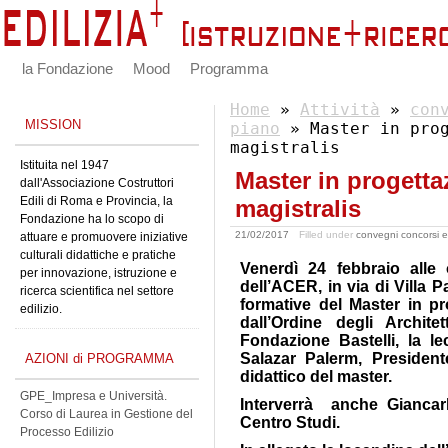
la Fondazione
Mood
Programma
Home
»
Attività
»
con
MISSION
piano
» Master in prog
magistralis
Istituita nel 1947
Master in progetta
dall'Associazione Costruttori
Edili di Roma e Provincia, la
magistralis
Fondazione ha lo scopo di
21/02/2017
Filled under
convegni concorsi e
attuare e promuovere iniziative
culturali didattiche e pratiche
Venerdì 24 febbraio alle
per innovazione, istruzione e
dell’ACER, in via di Villa Pat
ricerca scientifica nel settore
formative del Master in p
edilizio.
dall’Ordine degli Archit
Fondazione Bastelli, la le
Salazar Palerm, Preside
AZIONI di PROGRAMMA
didattico del master.
GPE_Impresa e Università.
Interverrà anche Giancarl
Corso di Laurea in Gestione del
Centro Studi.
Processo Edilizio