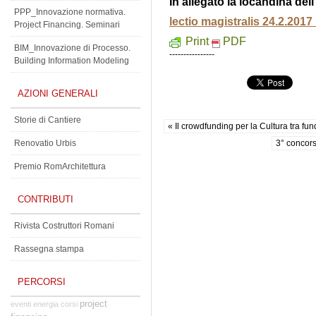
In allegato la locandina dell
PPP_Innovazione normativa.
lectio magistralis 24.2.201
Project Financing. Seminari
Print
PDF
BIM_Innovazione di Processo.
----------------
Building Information Modeling
AZIONI GENERALI
Storie di Cantiere
« Il crowdfunding per la Cultura tra fu
Renovatio Urbis
3° concors
Premio RomArchitettura
CONTRIBUTI
Rivista Costruttori Romani
Rassegna stampa
PERCORSI
project
eventi
energia
corsi