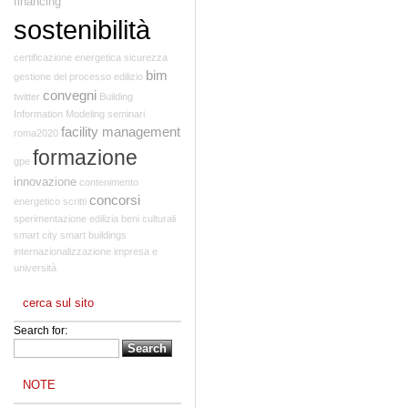
financing
sostenibilità
certificazione energetica
sicurezza
bim
gestione del processo edilizio
convegni
twitter
Building
Information Modeling
seminari
facility management
roma2020
formazione
gpe
innovazione
contenimento
concorsi
energetico
scritti
sperimentazione edilizia
beni culturali
smart city
smart buildings
internazionalizzazione
impresa e
università
cerca sul sito
Search for:
NOTE