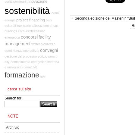
innovazione
scritti
seminari
sostenibilità
eventi
« Seconda edizione del Master in “Bui
project financing
energia
beni
R
culturali
internazionalizzazione
smart
buildings
corsi
certificazione
concorsi
facility
energetica
management
twitter
sicurezza
convegni
sperimentazione edilizia
gestione del processo edilizio
smart
city
contenimento energetico
impresa
e università
roma2020
formazione
gpe
cerca sul sito
Search for:
NOTE
Archivio