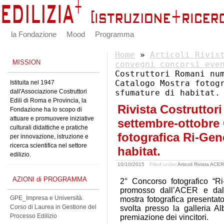
la Fondazione
Mood
Programma
Home
»
Articoli Rivis
MISSION
convegni concorsi eve
Costruttori Romani nu
Catalogo Mostra fotog
Istituita nel 1947
dall'Associazione Costruttori
sfumature di habitat.
Edili di Roma e Provincia, la
Rivista Costrutto
Fondazione ha lo scopo di
attuare e promuovere iniziative
settembre-ottobre
culturali didattiche e pratiche
fotografica Ri-Ge
per innovazione, istruzione e
ricerca scientifica nel settore
habitat.
edilizio.
10/10/2015
Filled under
Articoli Rivista ACE
AZIONI di PROGRAMMA
2° Concorso fotografico “R
promosso dall’ACER e dal
GPE_Impresa e Università.
mostra fotografica presentat
Corso di Laurea in Gestione del
svolta presso la galleria A
Processo Edilizio
premiazione dei vincitori.