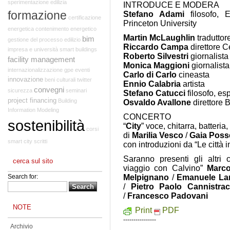
sperimentazione edilizia
INTRODUCE E MODERA
formazione
Stefano Adami
filosofo, E
certificazione
Princeton University
energetica
contenimento energetico
Martin McLaughlin
traduttor
bim
gestione del processo edilizio
Riccardo Campa
direttore Ce
impresa e università
smart buildings
Roberto Silvestri
giornalista
facility management
Monica Maggioni
giornalist
internazionalizzazione
gpe
eventi
Carlo di Carlo
cineasta
innovazione
beni culturali
twitter
Ennio Calabria
artista
convegni
sicurezza
seminari
Stefano Catucci
filosofo, es
project financing
Building
Osvaldo Avallone
direttore 
Information Modeling
CONCERTO
sostenibilità
“
City
” voce, chitarra, batteri
corsi
di
Marilia Vesco
/
Gaia Poss
smart city
scritti
con introduzioni da “Le città in
Saranno presenti gli altri 
cerca sul sito
viaggio con Calvino”
Marco
Search for:
Melpignano
/
Emanuele La
/
Pietro Paolo Cannistrac
/
Francesco Padovani
NOTE
Print
PDF
----------------
Archivio