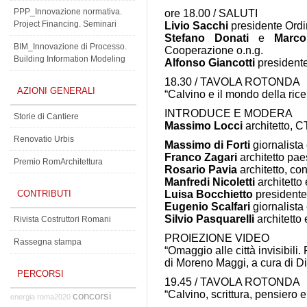
PPP_Innovazione normativa.
ore 18.00 / SALUTI
Project Financing. Seminari
Livio Sacchi
presidente Ordin
Stefano Donati
e
Marco
BIM_Innovazione di Processo.
Cooperazione o.n.g.
Building Information Modeling
Alfonso Giancotti
presidente
18.30 / TAVOLA ROTONDA
AZIONI GENERALI
“Calvino e il mondo della rice
INTRODUCE E MODERA
Storie di Cantiere
Massimo Locci
architetto, C
Renovatio Urbis
Massimo di Forti
giornalista
Franco Zagari
architetto pae
Premio RomArchitettura
Rosario Pavia
architetto, c
Manfredi Nicoletti
architetto
CONTRIBUTI
Luisa Bocchietto
presidente
Eugenio Scalfari
giornalista 
Silvio Pasquarelli
architetto 
Rivista Costruttori Romani
PROIEZIONE VIDEO
Rassegna stampa
“Omaggio alle città invisibili. R
di Moreno Maggi, a cura di D
PERCORSI
19.45 / TAVOLA ROTONDA
“Calvino, scrittura, pensiero e
concorsi
energia
roma2020