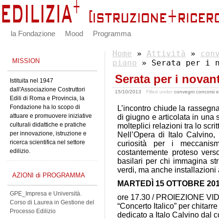
la Fondazione
Mood
Programma
Home
»
Attività
»
con
MISSION
piano
» Serata per i n
Serata per i novant
Istituita nel 1947
dall'Associazione Costruttori
15/10/2013
Filled under
convegni concorsi e
Edili di Roma e Provincia, la
Fondazione ha lo scopo di
L’incontro chiude la rassegna
attuare e promuovere iniziative
di giugno e articolata in una 
culturali didattiche e pratiche
molteplici relazioni tra lo scrit
per innovazione, istruzione e
Nell’Opera di Italo Calvino, 
ricerca scientifica nel settore
curiosità per i meccanismi
edilizio.
costantemente proteso vers
basilari per chi immagina str
verdi, ma anche installazioni a
AZIONI di PROGRAMMA
MARTEDÌ 15 OTTOBRE 2013 
GPE_Impresa e Università.
ore 17.30 / PROIEZIONE VI
Corso di Laurea in Gestione del
“Concerto Italico” per chitarre
Processo Edilizio
dedicato a Italo Calvino dal