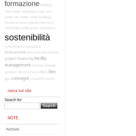
formazione
Building
Information Modeling
scritti
corsi
smart city
twitter
smart buildings
sicurezza
beni culturali
impresa e
università
certificazione energetica
sostenibilità
contenimento energetico
innovazione
internazionalizzazione
facility
project financing
management
seminari
energia
bim
gestione del processo edilizio
convegni
gpe
roma2020
eventi
cerca sul sito
Search for:
NOTE
Archivio