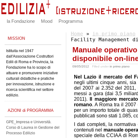
la Fondazione
Mood
Programma
Home
»
in primo piano
MISSION
Facility Management d
Manuale operativo
Istituita nel 1947
dall'Associazione Costruttori
disponibile on-lin
Edili di Roma e Provincia, la
09/05/2012
Filled under
in primo piano
Fondazione ha lo scopo di
attuare e promuovere iniziative
Nel Lazio
il mercato del 
culturali didattiche e pratiche
negli ultimi cinque anni, si
per innovazione, istruzione e
del 2007 ai 2.352 del 2011, 
ricerca scientifica nel settore
messi a gara (dai 3,5 miliard
edilizio.
2011).
Il maggiore mercat
romano
. A Roma tra il 2007 
per un importo totale di quas
AZIONI di PROGRAMMA
pubblicati sono stati 1.085, co
GPE_Impresa e Università.
I dati completi, la normativa
Corso di Laurea in Gestione del
contenuti nel
manuale opera
Processo Edilizio
speciale della CCIAA di Rom