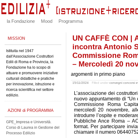
la Fondazione
Mood
Programma
UN CAFFÈ CON | 
MISSION
incontra Antonio S
Istituita nel 1947
Commissione Roma 
dall'Associazione Costruttori
Edili di Roma e Provincia, la
– Mercoledì 20 no
Fondazione ha lo scopo di
attuare e promuovere iniziative
argomenti in primo piano
culturali didattiche e pratiche
15/11/2024
Filled under
convegni concorsi e
per innovazione, istruzione e
ricerca scientifica nel settore
L’associazione dei costruttor
edilizio.
nuovo appuntamento di “Un ca
Commissione Roma Capitale 
mercoledì 20 novembre, al
AZIONI di PROGRAMMA
introdurre l’ospite e moderar
Pubbliche Ance Roma – ACE
GPE_Impresa e Università.
format. Per partecipare invi
Corso di Laurea in Gestione del
chiamare il numero 0644075
Processo Edilizio