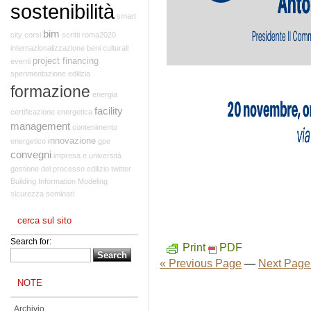
sostenibilità
smart
bim
city
corsi
scritti
roma2020
internazionalizzazione
beni culturali
project financing
eventi
sperimentazione edilizia
formazione
energia
facility
certificazione energetica
management
contenimento
innovazione
energetico
gpe
convegni
impresa e università
gestione del processo edilizio
twitter
Building Information Modeling
sicurezza
seminari
cerca sul sito
Search for:
Print
PDF
« Previous Page
—
Next Page
NOTE
Archivio