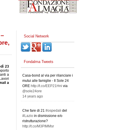
 –
Social Network
bre,
Fondalma Tweets
dì 23
pporto
anti a
Casa-bond al via per rilanciare i
Lavori
mutui alle famiglie - Il Sole 24
mail a
ORE
http://t.co/EEP21Hni
via
@sole24ore
14 years ago
Che fare di 21
#ospedali
del
#Lazio
in dismissione e/o
ristrutturazione?
http://t.co/M3PIMMsr