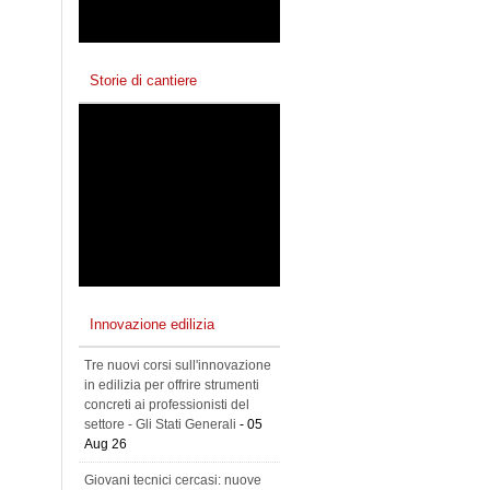
Storie di cantiere
Innovazione edilizia
Tre nuovi corsi sull'innovazione
in edilizia per offrire strumenti
concreti ai professionisti del
settore - Gli Stati Generali
- 05
Aug 26
Giovani tecnici cercasi: nuove