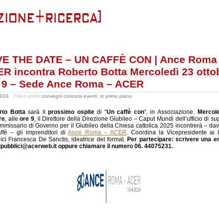
E THE DATE – UN CAFFÈ CON | Ance Roma
R incontra Roberto Botta Mercoledì 23 otto
 9 – Sede Ance Roma – ACER
2024
Filled under
convegni concorsi eventi
,
in primo piano
rto Botta
sarà il
prossimo ospite
di “
Un caffè con
“, in Associazione.
Mercole
re
, alle
ore 9
, il Direttore della Direzione Giubileo – Caput Mundi dell’ufficio di su
mmissario di Governo per il Giubileo della Chiesa cattolica 2025 incontrerà – dav
ffè – gli imprenditori di
Ance Roma – ACER
. Coordina la Vicepresidente ai 
ici Francesca De Sanctis, ideatrice del format.
Per partecipare: scrivere una e
ipubblici@acerweb.it oppure chiamare il numero 06. 44075231.