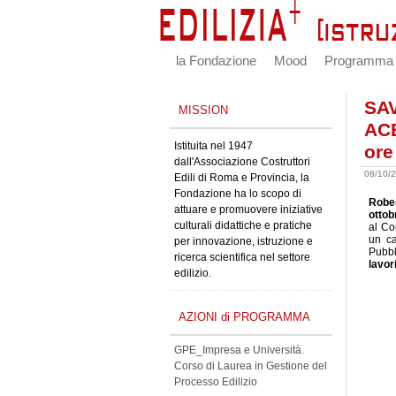
la Fondazione
Mood
Programma
SAV
MISSION
ACE
Istituita nel 1947
ore
dall'Associazione Costruttori
08/10/
Edili di Roma e Provincia, la
Fondazione ha lo scopo di
Robe
attuare e promuovere iniziative
ottob
culturali didattiche e pratiche
al Co
un ca
per innovazione, istruzione e
Pubbl
ricerca scientifica nel settore
lavor
edilizio.
AZIONI di PROGRAMMA
GPE_Impresa e Università.
Corso di Laurea in Gestione del
Processo Edilizio