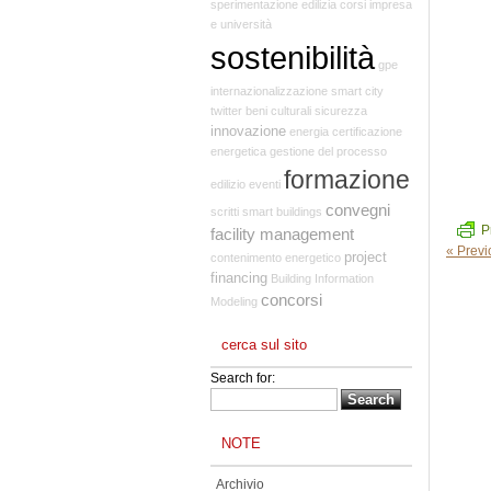
sperimentazione edilizia
corsi
impresa
e università
sostenibilità
gpe
internazionalizzazione
smart city
twitter
beni culturali
sicurezza
innovazione
energia
certificazione
energetica
gestione del processo
formazione
edilizio
eventi
convegni
scritti
smart buildings
P
facility management
« Prev
project
contenimento energetico
financing
Building Information
concorsi
Modeling
cerca sul sito
Search for:
NOTE
Archivio