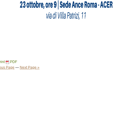
rint
PDF
ious Page
—
Next Page »