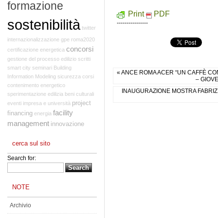
formazione
Print
PDF
sostenibilità
----------------
twitter
internazionalizzazione
gpe
roma2020
concorsi
certificazione energetica
gestione del processo edilizio
scritti
smart city
seminari
Building
« ANCE ROMA ACER “UN CAFFÈ CON
Information Modeling
sicurezza
corsi
– GIOVE
contenimento energetico
INAUGURAZIONE MOSTRA FABRIZ
sperimentazione edilizia
beni culturali
project
eventi
impresa e università
facility
financing
energia
management
innovazione
cerca sul sito
Search for:
NOTE
Archivio