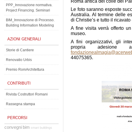
Roma antica del colle del Pal
PPP_Innovazione normativa.
Le foto saranno esposte suc
Project Financing. Seminari
Australia. Al termine delle 
di Christie’s e tutto il ricav
BIM_Innovazione di Processo.
Building Information Modeling
A fine visita verrà offerto un
museo.
AZIONI GENERALI
A fini organizzativi, gli in
propria adesione al
Storie di Cantiere
fondazionealmagia@acerweb
44075365.
Renovatio Urbis
Premio RomArchitettura
CONTRIBUTI
Rivista Costruttori Romani
Rassegna stampa
PERCORSI
convegni
bim
smart buildings