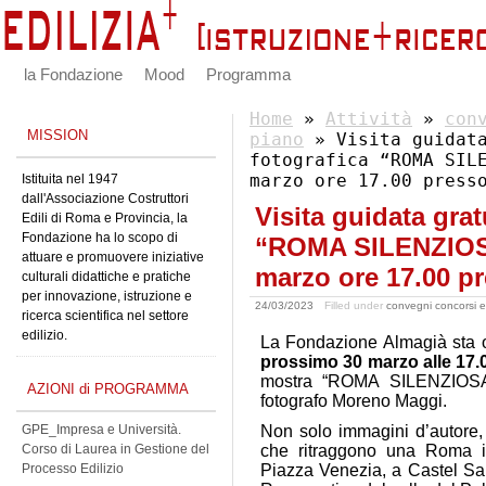
la Fondazione
Mood
Programma
Home
»
Attività
»
con
MISSION
piano
» Visita guidata
fotografica “ROMA SIL
marzo ore 17.00 press
Istituita nel 1947
dall'Associazione Costruttori
Visita guidata grat
Edili di Roma e Provincia, la
Fondazione ha lo scopo di
“ROMA SILENZIOS
attuare e promuovere iniziative
marzo ore 17.00 pr
culturali didattiche e pratiche
per innovazione, istruzione e
24/03/2023
Filled under
convegni concorsi e
ricerca scientifica nel settore
edilizio.
La Fondazione Almagià sta or
prossimo 30 marzo alle 17.
mostra “ROMA SILENZIOSA 
AZIONI di PROGRAMMA
fotografo Moreno Maggi.
GPE_Impresa e Università.
Non solo immagini d’autore,
Corso di Laurea in Gestione del
che ritraggono una Roma i
Processo Edilizio
Piazza Venezia, a Castel San