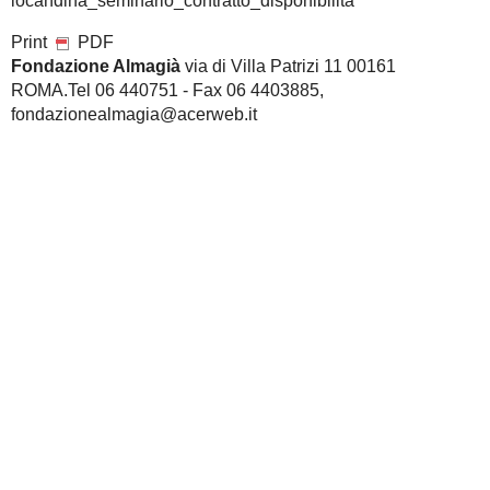
Building Information Modeling
beni
convegni
culturali
scritti
eventi
sicurezza
roma2020
sostenibilità
facility
impresa e università
management
certificazione
energetica
smart buildings
internazionalizzazione
twitter
sperimentazione edilizia
gestione del
concorsi
project
processo edilizio
formazione
financing
innovazione
seminari
corsi
energia
smart city
cerca sul sito
Search for:
NOTE
Archivio