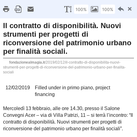
la Fondazione
Mood
Programma
Home
»
in primo piano
,
project 
Nuovi strumenti per progetti di
MISSION
finalità sociali.
Il contratto di dispon
Istituita nel 1947
dall'Associazione Costruttori
progetti di riconver
Edili di Roma e Provincia, la
finalità sociali.
Fondazione ha lo scopo di
attuare e promuovere iniziative
12/02/2019
Filled under
in primo piano
,
proj
culturali didattiche e pratiche
Mercoledì 13 febbraio, alle ore 14.30, 
per innovazione, istruzione e
– si terrà l’incontro: “Il contratto di 
ricerca scientifica nel settore
del patrimonio urbano per finalità socia
edilizio.
All’iniziativa parteciperanno il Pre
Centro Studi Acer Gioia Gorgerino 
Presidente ANCI – Presidente Fond
AZIONI di PROGRAMMA
Direttore Affari Economici e Centro
Facoltà di Architettura Sapienza Unive
GPE_Impresa e Università.
La partecipazione al seminario rilas
Corso di Laurea in Gestione del
unicamente con la partecipazione all
studenti del Corso di laurea in GPE
d
Processo Edilizio
CFU
previa registrazione.