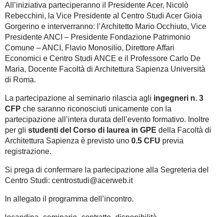
PPP_Innovazione normativa.
Si prega di confermare la part
Project Financing. Seminari
centrostudi@acerweb.it
In allegato il programma dell’incontro.
BIM_Innovazione di Processo.
locandina_seminario_contratto_dispon
Building Information Modeling
Print
PDF
----------------
AZIONI GENERALI
Storie di Cantiere
Renovatio Urbis
« SAVE THE DATE PREMIO ARCHITE
Premio RomArchitettura
“Concorsi di progettazione a Roma: u
CONTRIBUTI
Rivista Costruttori Romani
Rassegna stampa
PERCORSI
bim
contenimento energetico
gpe