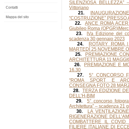
SILENZIOSA BELLEZZA” – g
Vittoriano
Contatti
21.
INAUGURAZION
Mappa del sito
“COSTRUZIONE” PRESSO
22.
ANCE ROMA ACER – P
Giubileo Roma (OPGR)|Mercol
23.
IVa Edizione del co
scadenza 30 gennaio 2023
24.
ROTARY ROMA | 
MARTEDÌ 25 NOVEMBRE OR
25.
PREMIAZIONE CO
ARCHITETTURA 11 MAGGIO
26.
PREMIAZIONE E M
16.30
27.
5° CONCORSO F
“ROMA SPORT E ARC
CONSEGNA FOTO 28 MARZ
28.
TERZA EDIZIONE D
DELL’H-BIM
29.
5° concorso fotogr
Architettura” – scadenza 21 
30.
LA VENTILAZION
RIGENERAZIONE DELL’AM
COMBATTERE IL COVID
FILIERE ITALIANE DI EC