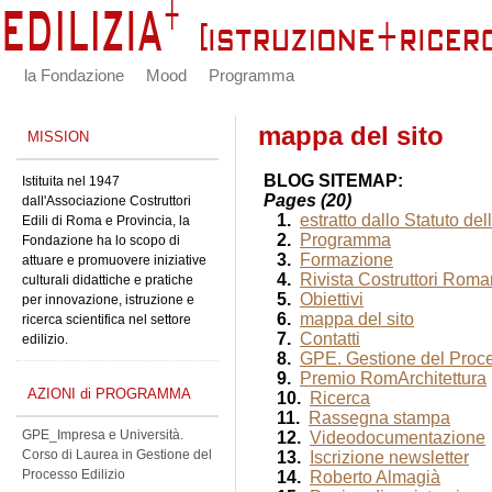
la Fondazione
Mood
Programma
mappa del sito
MISSION
BLOG SITEMAP:
Istituita nel 1947
Pages (20)
dall'Associazione Costruttori
1.
estratto dallo Statuto d
Edili di Roma e Provincia, la
2.
Programma
Fondazione ha lo scopo di
3.
Formazione
attuare e promuovere iniziative
4.
Rivista Costruttori Roma
culturali didattiche e pratiche
5.
Obiettivi
per innovazione, istruzione e
6.
mappa del sito
ricerca scientifica nel settore
7.
Contatti
edilizio.
8.
GPE. Gestione del Proce
9.
Premio RomArchitettura
AZIONI di PROGRAMMA
10.
Ricerca
11.
Rassegna stampa
GPE_Impresa e Università.
12.
Videodocumentazione
Corso di Laurea in Gestione del
13.
Iscrizione newsletter
Processo Edilizio
14.
Roberto Almagià