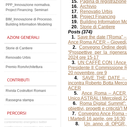
15.
Pagina di registrazione
PPP_Innovazione normativa.
16.
Archivio
Project Financing. Seminari
17.
Renovatio Urbis
18.
Project Financing
BIM_Innovazione di Processo.
19.
Building Information M
Building Information Modeling
20.
Storie di Cantiere
Posts (374)
1.
Save the date |”Roma” –
AZIONI GENERALI
Ance Roma ACER – Giovedì,
2.
Convegno Ordine degl
Storie di Cantiere
“Prospettive per la rigene
2024 ore 15-17
Renovatio Urbis
3.
UN CAFFÈ CON | Ance R
Premio RomArchitettura
Presidente II Commissione R
20 novembre, ore 9
4.
SAVE THE DATE – 
CONTRIBUTI
incontra Roberto Botta Merco
ACER
Rivista Costruttori Romani
5.
Ance Roma – ACER in
Unico ASTRAL | Mercoledì 2
Rassegna stampa
6.
Roma Digital Summit”: f
obiettivi, progetti e criticità”|
PERCORSI
7.
Convegno Ance Roma – A
| Martedì 16 aprile, ore 16:30
contenimento energetico
twitter
8.
Un anno di OPGR, 
certificazione energetica
gpe
corsi