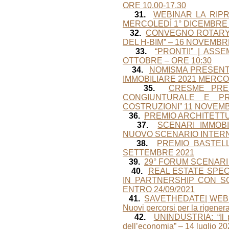
ORE 10.00-17.30
31.
WEBINAR LA RIP
MERCOLEDÌ 1° DICEMBRE 
32.
CONVEGNO ROTARY 
DEL H-BIM” – 16 NOVEMBR
33.
“PRONTI!” | ASS
OTTOBRE – ORE 10:30
34.
NOMISMA PRESENT
IMMOBILIARE 2021 MERCO
35.
CRESME PRE
CONGIUNTURALE E PR
COSTRUZIONI” 11 NOVEMB
36.
PREMIO ARCHITETTU
37.
SCENARI IMMOBI
NUOVO SCENARIO INTERN
38.
PREMIO BASTEL
SETTEMBRE 2021
39.
29° FORUM SCENARI 
40.
REAL ESTATE SPEC
IN PARTNERSHIP CON SC
ENTRO 24/09/2021
41.
SAVETHEDATE| WEBINA
Nuovi percorsi per la rigenera
42.
UNINDUSTRIA: “Il p
dell’economia” – 14 luglio 20