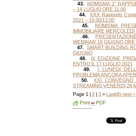
43.
NOMISMA 2° RAPPO
– 14 LUGLIO ORE 11.00
44.
XXX Rapporto Cong
2021 – 10.00/13.00
45.
NOMISMA PRESE
IMMOBILIARE MERCOLEDÌ 
46.
PRESENTAZIONE
WEBINAR 18 GIUGNO ORE 
47.
SMART BUILDING R
GIUGNO
48.
IX EDIZIONE PRE
ENTRO IL 17 LUGLIO 2021
49.
I LUNEDI DEL
PROBLEMA ANCORA APERTO
50.
XXI CONVEGNO D
STREAMING VENERDÌ 28 M
Page 1 |
2
|
3
>
Last(8)
next >
Print
PDF
----------------