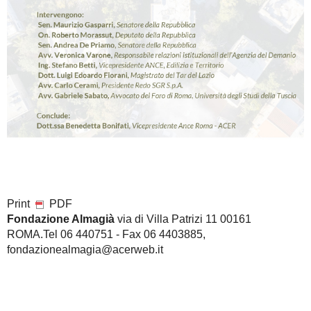
edilizia
roma2020
eventi
corsi
impresa e università
sostenibilità
smart
buildings
smart city
certificazione
formazione
energetica
bim
internazionalizzazione
twitter
scritti
sicurezza
contenimento
convegni
concorsi
energetico
facility management
project
financing
beni culturali
seminari
energia
Building Information Modeling
gestione del processo edilizio
cerca sul sito
Search for:
NOTE
Archivio