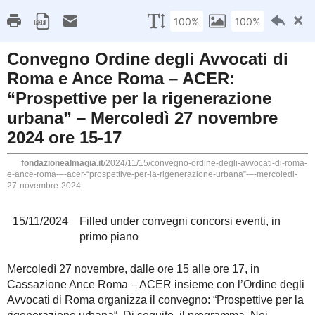
la Fondazione
Mood
Programma
Home
»
Attività
»
convegni conc
Ordine degli Avvocati di Roma e
MISSION
rigenerazione urbana” – Mercole
Convegno Ordine deg
Istituita nel 1947
dall'Associazione Costruttori
Roma – ACER: “Prospe
Edili di Roma e Provincia, la
urbana” – Mercoledì
Fondazione ha lo scopo di
attuare e promuovere iniziative
15/11/2024
Filled under
convegni concorsi e
culturali didattiche e pratiche
Mercoledì 27 novembre, dalle ore 15 
per innovazione, istruzione e
con l’Ordine degli Avvocati di Roma o
ricerca scientifica nel settore
urbana“. Di seguito, il programma. Ne
edilizio.
seguire da remoto l’evento.
AZIONI di PROGRAMMA
GPE_Impresa e Università.
Corso di Laurea in Gestione del
Processo Edilizio