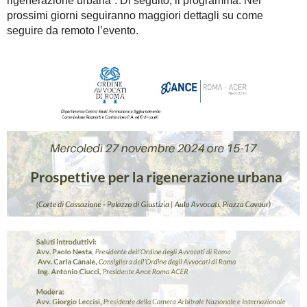
PPP_Innovazione normativa.
Project Financing. Seminari
BIM_Innovazione di Processo.
Building Information Modeling
AZIONI GENERALI
Storie di Cantiere
Renovatio Urbis
Premio RomArchitettura
CONTRIBUTI
Rivista Costruttori Romani
Rassegna stampa
PERCORSI
innovazione
gpe
sperimentazione